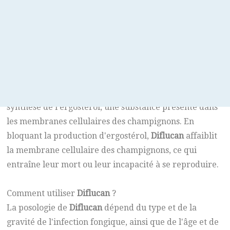
également être utilisé pour prévenir les infections
fongiques chez les personnes ayant un système
immunitaire affaibli.
Comment fonctionne
Diflucan
?
Le fluconazole, le principal ingrédient actif de
Diflucan
, est un antifongique qui agit en inhibant la
synthèse de l'ergostérol, une substance présente dans
les membranes cellulaires des champignons. En
bloquant la production d'ergostérol,
Diflucan
affaiblit
la membrane cellulaire des champignons, ce qui
entraîne leur mort ou leur incapacité à se reproduire.
Comment utiliser
Diflucan
?
La posologie de
Diflucan
dépend du type et de la
gravité de l'infection fongique, ainsi que de l'âge et de