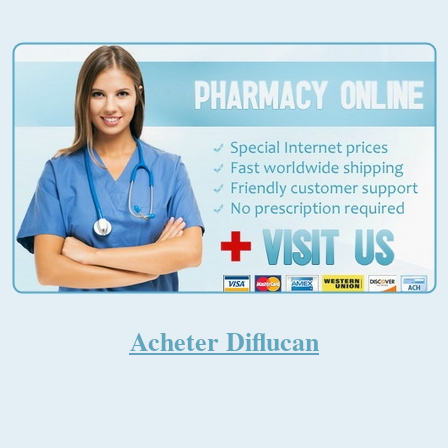
diflucan
Acheter Diflucan
Fluconazole
Acheter Diflucan
50\100\150\200 mg
Acheter Diflucan
Diflucan
est un antifongique qui agit rapidement pour
se débarrasser des infections fongiques, comme
Candida, qui sont causées par la prolifération de